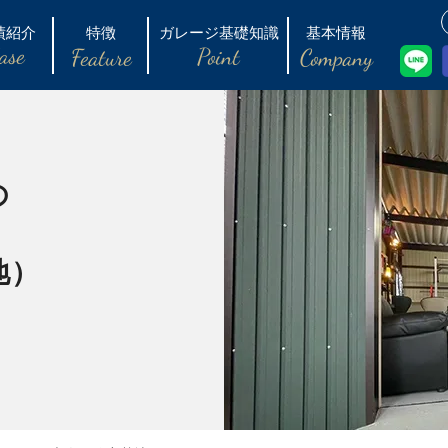
績紹介
特徴
ガレージ基礎知識
基本情報
ase
Point
Feature
Company
の
地）