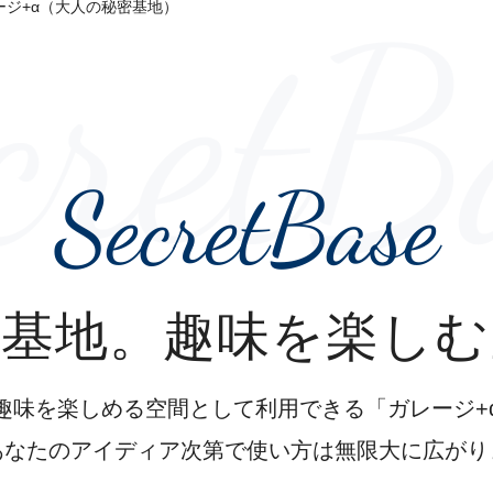
cretB
ジ+α（大人の秘密基地）
SecretBase
密基地。趣味を楽しむ
趣味を楽しめる空間として利用できる「ガレージ+
あなたのアイディア次第で使い方は無限大に広がり