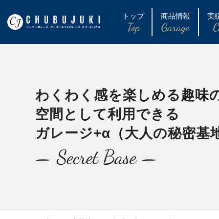
トップ
商品情報
実
Top
Garage
C
わくわく感を楽しめる趣味
空間として利用できる
ガレージ+α
（大人の秘密基
— Secret Base —