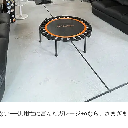
ない──汎用性に富んだガレージ+αなら、さまざ