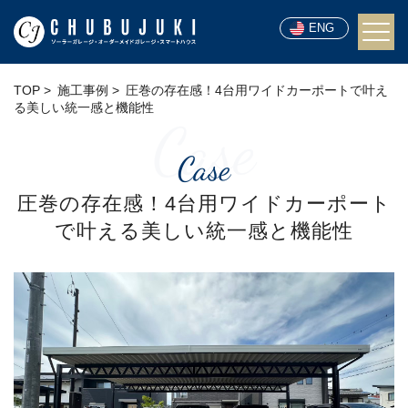
ENG
TOP
施工事例
圧巻の存在感！4台用ワイドカーポートで叶え
る美しい統一感と機能性
Case
Case
圧巻の存在感！4台用ワイドカーポート
で叶える美しい統一感と機能性