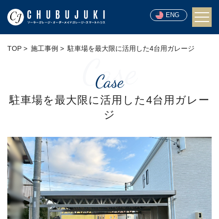
ENG
TOP
施工事例
駐車場を最大限に活用した4台用ガレージ
Case
Case
駐車場を最大限に活用した4台用ガレー
ジ