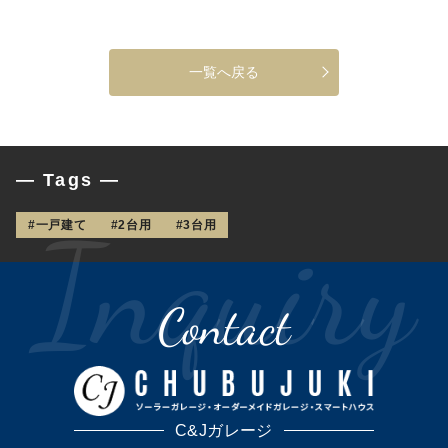
一覧へ戻る
— Tags —
#一戸建て
#2台用
#3台用
Contact
C&Jガレージ