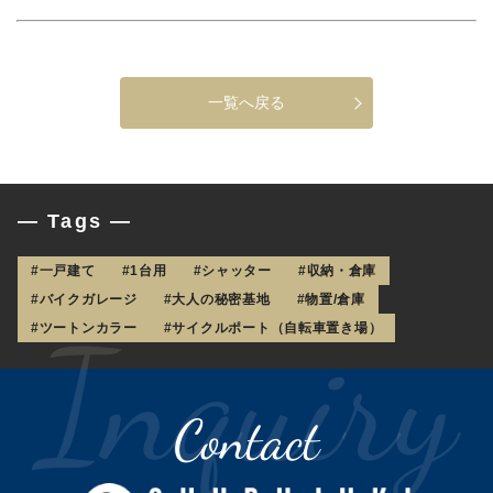
一覧へ戻る
— Tags —
#一戸建て
#1台用
#シャッター
#収納・倉庫
#バイクガレージ
#大人の秘密基地
#物置/倉庫
#ツートンカラー
#サイクルポート（自転車置き場）
Contact