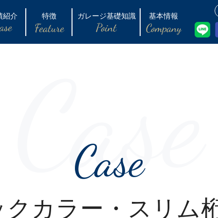
績紹介
特徴
ガレージ基礎知識
基本情報
ase
Point
Feature
Company
Case
Case
ックカラー・スリム