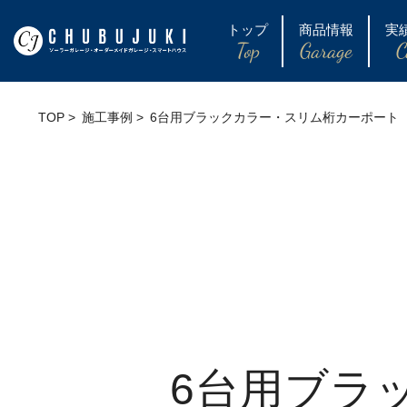
トップ
商品情報
実
Top
Garage
C
TOP
施工事例
6台用ブラックカラー・スリム桁カーポート
6台用ブラ